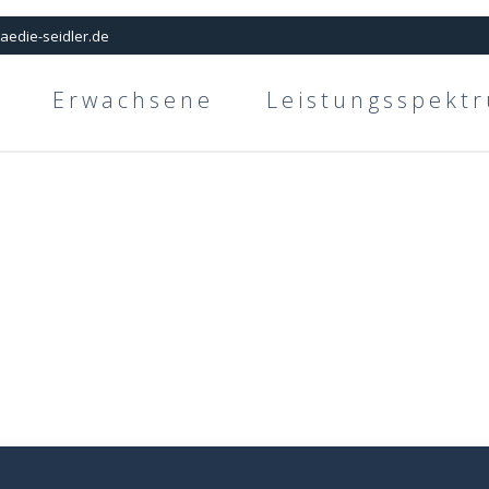
aedie-seidler.de
Erwachsene
Leistungsspekt