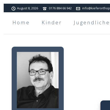
August 8, 2026
0176 884 66 942
info@kieferorthop
Home
Kinder
Jugendliche