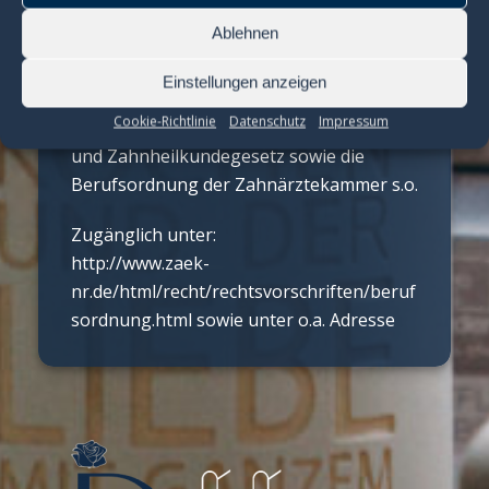
Erwerb der Berufsbezeichnung in:
Ablehnen
Deutschland
Einstellungen anzeigen
Berufliche Regelungen:
Cookie-Richtlinie
Datenschutz
Impressum
Gebührenordnung für Zahnärzte (GOZ)
und Zahnheilkundegesetz sowie die
Berufsordnung der Zahnärztekammer s.o.
Zugänglich unter:
http://www.zaek-
nr.de/html/recht/rechtsvorschriften/beruf
sordnung.html sowie unter o.a. Adresse