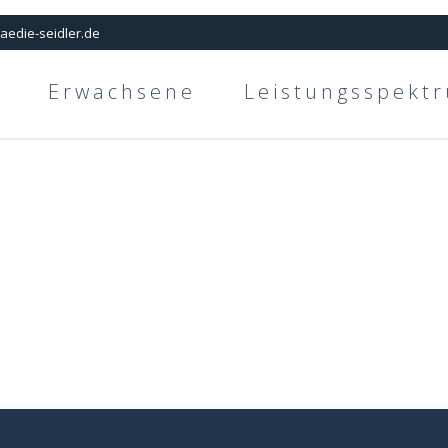
aedie-seidler.de
Erwachsene
Leistungsspekt