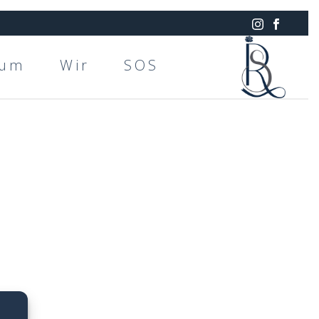
rum
Wir
SOS