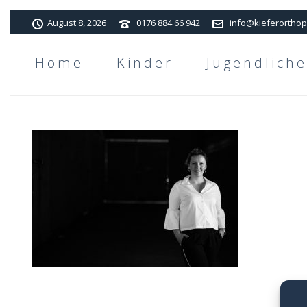
August 8, 2026
0176 884 66 942
info@kieferorthop
Home
Kinder
Jugendliche