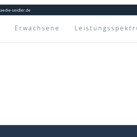
aedie-seidler.de
Erwachsene
Leistungsspekt