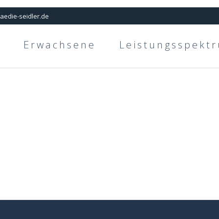
aedie-seidler.de
Erwachsene
Leistungsspekt