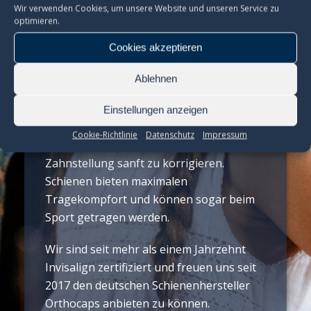
Wir verwenden Cookies, um unsere Website und unseren Service zu
optimieren.
Cookies akzeptieren
Korrekturschienen
Ablehnen
Eine Schienentherapie mit Alignern
Einstellungen anzeigen
(Invisalign/ Orthocaps/ Clearaligner) ist
Cookie-Richtlinie
Datenschutz
Impressum
der nahezu unsichtbare Weg Ihre
Zahnstellung sanft zu korrigieren.
Schienen bieten maximalen
Tragekompfort und können sogar beim
Sport getragen werden.
Wir sind seit mehr als einem Jahrzehnt
Invisalign zertifiziert und freuen uns seit
2017 den deutschen Schienenhersteller
Orthocaps anbieten zu können.