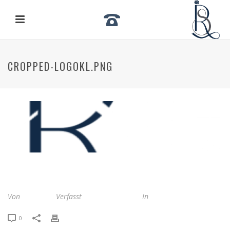
CROPPED-LOGOKL.PNG
cropped-logokl.png
Von
seidler55
Verfasst
Oktober 21, 2022
In
0