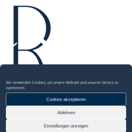
Wir verwenden Cookies, um unsere Website und unseren Service zu
optimieren.
Cookies akzeptieren
https://seidler-kfo.de/wp-
content/uploads/2018/04/cropped-logokl.png
Ablehnen
Einstellungen anzeigen